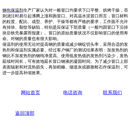
钢包保温剂
生产厂家认为
对一般冒口均要求下口平整、烘烤干燥，否
则浇注时易引起沸腾上涨和跑冒口。对高温水泥冒口而言，冒口材料
的粒度、配比、成型、养护、干燥等都有严格的要求，工作面不允许
有掉块、裂纹等缺陷，特别是应保证下部质量（一般均因冒口下沿掉
块后铁壳暴露而报废）。冒口的原始质量状况不仅影响冒口的使用寿
命。对钢的质量也有很大影响。
保温剂的使用无论对提高钢的质量或减少钢锭切头率，采用合适的发
热剂和保温剂实属必要。经过客户钢厂的测试结果表明：加发热剂的
钢比不加发热剂的钢纯净度高。使用低发热值的发热剂污染少，发热
延续时间长，可有效地延长冒口钢液的凝固时间。为了减少冒口上部
表面辐射和对流热损失，再加稻糠、烟道灰或膨胀蛭石作保温剂，可
进一步提高补缩效果。
网站首页
电话咨询
联系我们
返回顶部