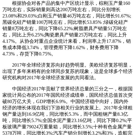
根据协会对各产品的集中产区统计显示，棕刚玉产量160
万吨左右，实际销量则高达200万吨左右，同比分别增长
23.08%和29.03%;白刚玉产销量46万吨左右，同比增长91.67%;
黑碳化硅产销量100万吨左右，同比增长53.85% ;绿碳化硅产
销量8万吨左右，同比下降65.22%;树脂磨具产销量51万吨左
右，同比上升6.25%;陶瓷磨具产销量25万吨左右，同比上升
4.17%。从协会对重点企业统计来看，利润率上升17.87%，销
售成本降低3.74%，管理费用下降1.62%，财务费用下降
4.73%，存货下降0.75%。
2017年全球经济复苏向好趋势明显。美欧经济复苏明显，
出现了多年来稍有的全球同步复苏的现象，这是全球多个经济
研究机构对2017年全球经济发展的共同看法。
中国经济2017年贡献了世界经济总量的三分之一，根据国
家统计局公布的2017年国民经济成绩单，国民经济总值首次突
破80万亿大关，GDP增长6.9%。中国经济稳中向好，国内外
经济的增长体现在我们下游相关行业的发展上。2017年全球粗
钢产量达到16.9亿吨，同比增长5.3%，而中国粗钢产量8.3亿
吨，同比增长5.7%;全国水泥产量23.16亿吨，同比下降0.2%;平
板玻璃产量79024万重量箱，同比增长3.5%;十种有色金属产量
5378万吨，同比增长3%;汽车产销分别增长3.2%和3%，造船完