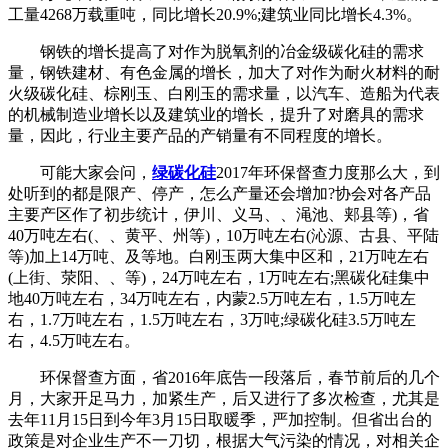
工量4268万载重吨，同比增长20.9%;建筑业同比增长4.3%。
钢铁的增长提高了对作为脱氧剂的冶金级碳化硅的需求
量，钢铁建材、有色金属的增长，加大了对作为耐火材料的耐
火级碳化硅、棕刚玉、白刚玉的需求量，以汽车、造船为代表
的机械制造业增长以及建筑业的增长，提升了对磨具的需求
量，因此，行业主要产品的产销量有不同程度的增长。
可能大家会问，
绿碳化硅
2017年环保督查力度那么大，到
处听到的都是限产、停产，怎么产量还会增加?协会对各产品
主要产区作了初步统计，伊川、义马、、渑池、郏县等)，省
40万吨左右(、、黄平、州等)，10万吨左右(沁源、古县、平陆
等)加上14万吨、及等地。白刚玉两大集中区和，21万吨左右
(上街、荥阳、、等)，24万吨左右，1万吨左右;黑碳化硅集中
地40万吨左右，34万吨左右，内蒙2.5万吨左右，1.5万吨左
右，1.7万吨左右，1.5万吨左右，3万吨;绿碳化硅3.5万吨左
右，4.5万吨左右。
环保督查方面，省2016年底告一段落后，春节前后的几个
月，大家开足马力，加紧生产，后又进行了多次检查，尤其是
去年11月15日到今年3月15日取暖季，严加控制。但省出台的
政策是对企业生产不一刀切，根据大气污染的情况，对相关企