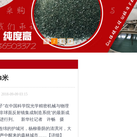
1
2
3
4
4米
8-09-09 03:15
镜子”在中国科学院光学精密机械与物理
非球面反射镜集成制造系统”的最新成
进行列。 新华社记者 许畅 摄
连绵的护城河，杨柳垂荫的清潩河，大
声中醒来的森林城市……【详细】