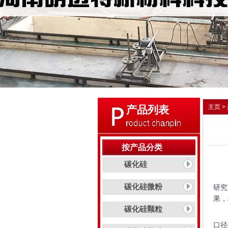
主页
>
产品列表
按产品分类
碳化硅
当日
碳化硅微粉
研究
果，
碳化硅颗粒
：千
口径