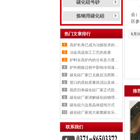
碳化硅号砂
“服
会）
炼钢用碳化硅
区参
热门文章排行
6月
高炉长寿已成为冶炼技术的重要
冶金高温加工工艺的发展
炉料在高炉内的分布及力度变化
炉外精炼过程中影响冷却速率的
碳化硅厂家已兑换反法西斯战争
冒口的原始质量状况以及保温剂
国庆归来碳化硅厂家正式投入生
推
碳化硅厂家讲解碳化硅物理性质
碳化硅六边形晶体提纯方式
碳化硅厂家祝大家阖家欢乐，喜
联系我们