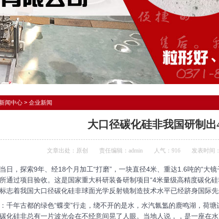
新闻中心
>
企业新闻
大口径碳化硅非我国研制出
文章出处：原创
责任编辑：admin
人气：
916
发表时间：201
，探索9年、经18个月加工“打磨”，一块直径4米、重达1.6吨的“大
所通过项目验收。这是国家重大科研装备研制项目“4米量级高精度碳化硅
标志着我国大口径碳化硅非球面光学反射镜制造技术水平已经跻身国际先
年古都的绿色“蝶变”行走，绕不开的是水，水汽氤氲的鹿鸣湖，荷塘
碳化硅非总有一片波光会在不经意间晃了人眼。当地人说，，是一座在水